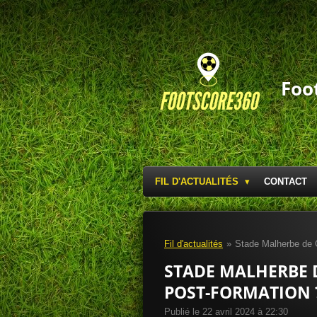
Passer
au
contenu
principal
Foo
FIL D'ACTUALITÉS
CONTACT
Fil d'actualités
»
Stade Malherbe de C
STADE MALHERBE D
POST-FORMATION ?
Publié le 22 avril 2024 à 22:30