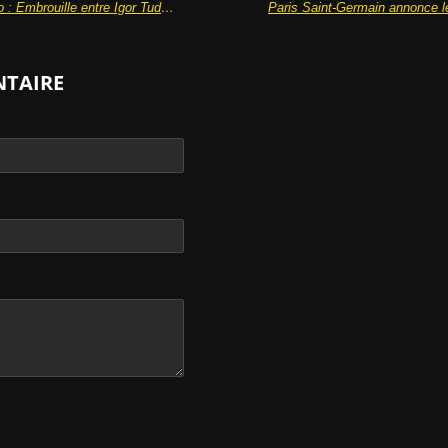
Tension à l’entraînement de la Lazio : Embrouille entre Igor Tudor et Matteo Guendouzi 😬
NTAIRE