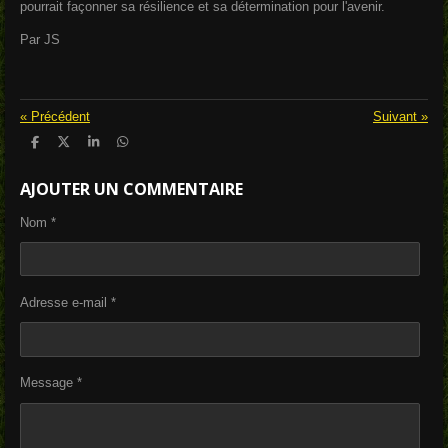
pourrait façonner sa résilience et sa détermination pour l'avenir.
Par JS
«
Précédent
Suivant
»
P
P
P
P
a
a
a
a
r
r
r
r
AJOUTER UN COMMENTAIRE
t
t
t
t
a
a
a
a
g
g
g
g
Nom *
e
e
e
e
r
r
r
r
Adresse e-mail *
Message *