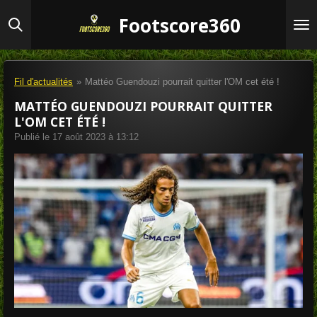
Passer
Footscore360
au
contenu
principal
Fil d'actualités
»
Mattéo Guendouzi pourrait quitter l'OM cet été !
MATTÉO GUENDOUZI POURRAIT QUITTER
L'OM CET ÉTÉ !
Publié le 17 août 2023 à 13:12