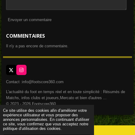
Envoyer un commentaire
COMMENTAIRES
Il n'y a pas encore de commentaire.
X
I
n
s
Contact :info@footscore360.com
t
a
L'actualité du foot en temps réel et en toute simplicité : Résumés de
g
Matchs, infos clubs et joueurs,Mercato et bien d'autres ...
r
a
© 2023 - 2026 Footscore360
m
Ce site utilise des cookies afin d’améliorer votre
expérience utilisateur et vous proposer des
annonces personnalisées. En continuant d'utiliser
ce site, vous confirmez que vous acceptez notre
politique d’utilisation des cookies.