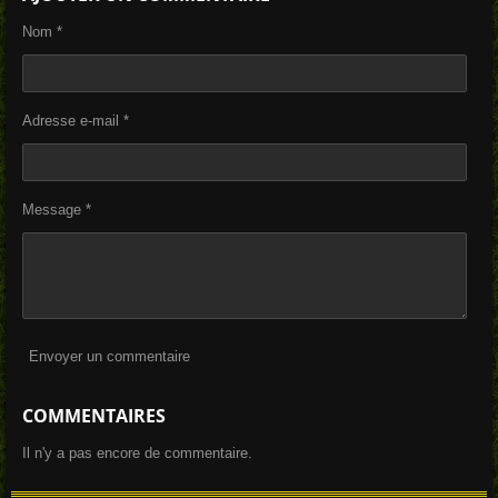
a
a
a
a
g
g
g
g
Nom *
e
e
e
e
r
r
r
r
Adresse e-mail *
Message *
Envoyer un commentaire
COMMENTAIRES
Il n'y a pas encore de commentaire.