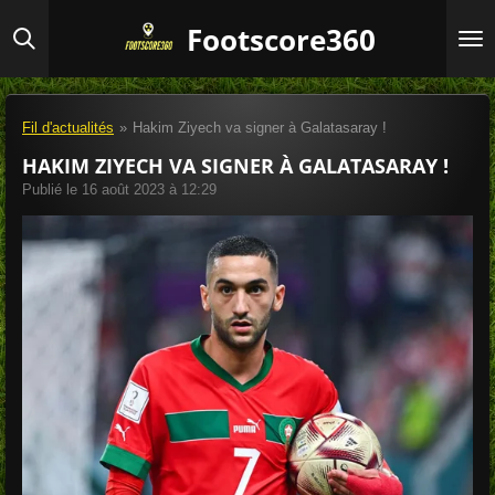
Passer
Footscore360
au
contenu
principal
Fil d'actualités
»
Hakim Ziyech va signer à Galatasaray !
HAKIM ZIYECH VA SIGNER À GALATASARAY !
Publié le 16 août 2023 à 12:29