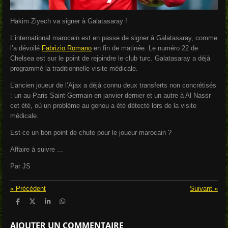
Hakim Ziyech va signer à Galatasaray !
L’international marocain est en passe de signer à Galatasaray, comme
l’a dévoilé
Fabrizio Romano
en fin de matinée. Le numéro 22 de
Chelsea est sur le point de rejoindre le club turc. Galatasaray a déjà
programmé la traditionnelle visite médicale.
L’ancien joueur de l’Ajax a déjà connu deux transferts non concrétisés
: un au Paris Saint-Germain en janvier dernier et un autre à Al Nassr
cet été, où un problème au genou a été détecté lors de la visite
médicale.
Est-ce un bon point de chute pour le joueur marocain ?
Affaire à suivre ...
Par JS
«
Précédent
Suivant
»
P
P
P
P
a
a
a
a
r
r
r
r
AJOUTER UN COMMENTAIRE
t
t
t
t