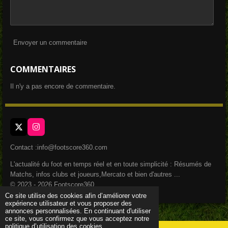
Envoyer un commentaire
COMMENTAIRES
Il n'y a pas encore de commentaire.
X
I
n
s
Contact :info@footscore360.com
t
a
L'actualité du foot en temps réel et en toute simplicité : Résumés de
g
Matchs, infos clubs et joueurs,Mercato et bien d'autres ...
r
a
© 2023 - 2026 Footscore360
m
Ce site utilise des cookies afin d’améliorer votre
expérience utilisateur et vous proposer des
annonces personnalisées. En continuant d'utiliser
ce site, vous confirmez que vous acceptez notre
politique d’utilisation des cookies.