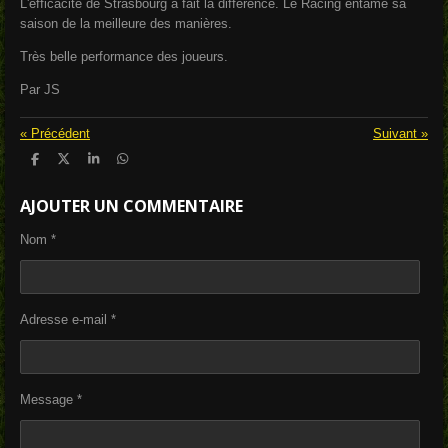
L'éfficacité de Strasbourg à fait la différence. Le Racing entame sa
saison de la meilleure des manières.
Très belle performance des joueurs.
Par JS
«
Précédent
Suivant
»
P
P
P
P
a
a
a
a
r
r
r
r
AJOUTER UN COMMENTAIRE
t
t
t
t
a
a
a
a
g
g
g
g
Nom *
e
e
e
e
r
r
r
r
Adresse e-mail *
Message *