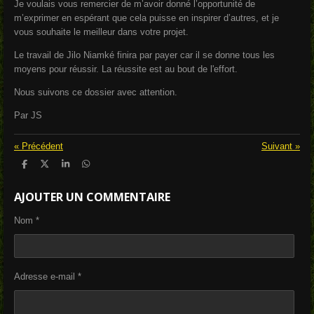
Je voulais vous remercier de m’avoir donné l’opportunité de
m’exprimer en espérant que cela puisse en inspirer d’autres, et je
vous souhaite le meilleur dans votre projet.
Le travail de Jilo Niamké finira par payer car il se donne tous les
moyens pour réussir. La réussite est au bout de l'effort.
Nous suivons ce dossier avec attention.
Par JS
«
Précédent
Suivant
»
P
P
P
P
a
a
a
a
r
r
r
r
AJOUTER UN COMMENTAIRE
t
t
t
t
a
a
a
a
g
g
g
g
Nom *
e
e
e
e
r
r
r
r
Adresse e-mail *