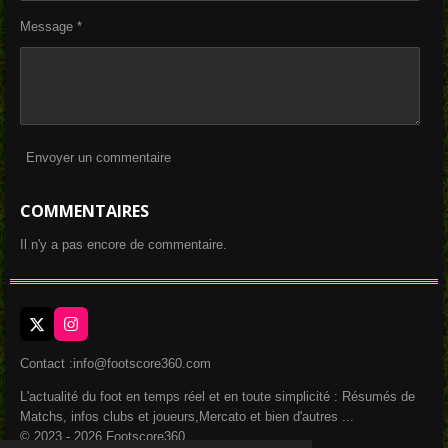
Message *
Envoyer un commentaire
COMMENTAIRES
Il n'y a pas encore de commentaire.
X
I
n
s
Contact :info@footscore360.com
t
a
L'actualité du foot en temps réel et en toute simplicité : Résumés de
g
Matchs, infos clubs et joueurs,Mercato et bien d'autres ...
r
a
© 2023 - 2026 Footscore360