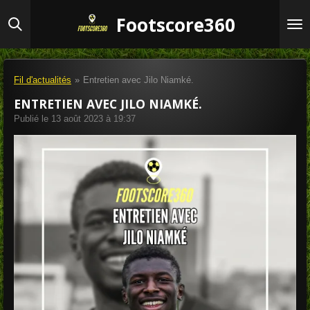
Passer
Footscore360
au
contenu
principal
Fil d'actualités
»
Entretien avec Jilo Niamké.
ENTRETIEN AVEC JILO NIAMKÉ.
Publié le 13 août 2023 à 19:37