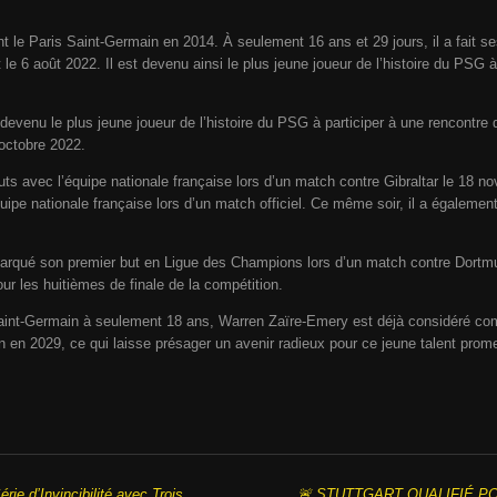
nt le Paris Saint-Germain en 2014. À seulement 16 ans et 29 jours, il a fait s
 6 août 2022. Il est devenu ainsi le plus jeune joueur de l’histoire du PSG à 
devenu le plus jeune joueur de l’histoire du PSG à participer à une rencontre
octobre 2022.
ébuts avec l’équipe nationale française lors d’un match contre Gibraltar le 18 
équipe nationale française lors d’un match officiel. Ce même soir, il a égalem
arqué son premier but en Ligue des Champions lors d’un match contre Dortmu
our les huitièmes de finale de la compétition.
int-Germain à seulement 18 ans, Warren Zaïre-Emery est déjà considéré com
in en 2029, ce qui laisse présager un avenir radieux pour ce jeune talent prom
Le Bayer Leverkusen Poursuit sa Série d’Invincibilité avec Trois Égalisations Spectaculaires Consécutives ! ⚽️🔥
🚨 STUTTGART QUALIFIÉ P