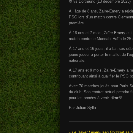
⚽️ vs Dortmund (13 décembre 2023)
À l’âge de 8 ans, Zaïre-Emery a rejoi
PSG lors d’un match contre Clermont le
première.
À 16 ans et 7 mois, Zaïre-Emery est 
match contre le Maccabi Haïfa le 25 
À 17 ans et 16 jours, il a fait ses d
jeune joueur à porter le maillot de l’
nationale.
À 17 ans et 9 mois, Zaïre-Emery a m
contribuant ainsi à qualifier le PSG p
Avec 70 matches joués pour Paris Sa
du club. Son contrat actuel prendra f
pour les années à venir. 💎❤️💙
Par Julian Sylla.
«