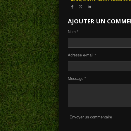
P
P
P
a
a
a
r
r
r
AJOUTER UN COMME
t
t
t
a
a
a
g
g
g
e
e
e
Nom *
r
r
r
Adresse e-mail *
Message *
Envoyer un commentaire