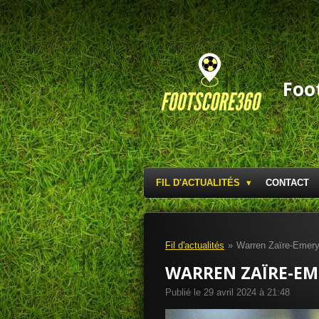
Passer
au
contenu
principal
Foo
FIL D'ACTUALITÉS
CONTACT
Fil d'actualités
»
Warren Zaïre-Emery 
WARREN ZAÏRE-EME
Publié le 29 avril 2024 à 21:48