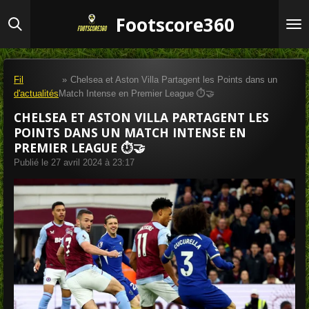
Passer
Footscore360
au
contenu
principal
Fil
»
Chelsea et Aston Villa Partagent les Points dans un
d'actualités
Match Intense en Premier League ⏱️🤝
CHELSEA ET ASTON VILLA PARTAGENT LES
POINTS DANS UN MATCH INTENSE EN
PREMIER LEAGUE ⏱️🤝
Publié le 27 avril 2024 à 23:17