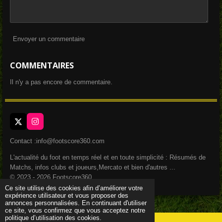
Envoyer un commentaire
COMMENTAIRES
Il n'y a pas encore de commentaire.
X
I
n
s
Contact :info@footscore360.com
t
a
L'actualité du foot en temps réel et en toute simplicité : Résumés de
g
Matchs, infos clubs et joueurs,Mercato et bien d'autres ...
r
a
© 2023 - 2026 Footscore360
m
Ce site utilise des cookies afin d’améliorer votre
expérience utilisateur et vous proposer des
annonces personnalisées. En continuant d'utiliser
ce site, vous confirmez que vous acceptez notre
politique d’utilisation des cookies.