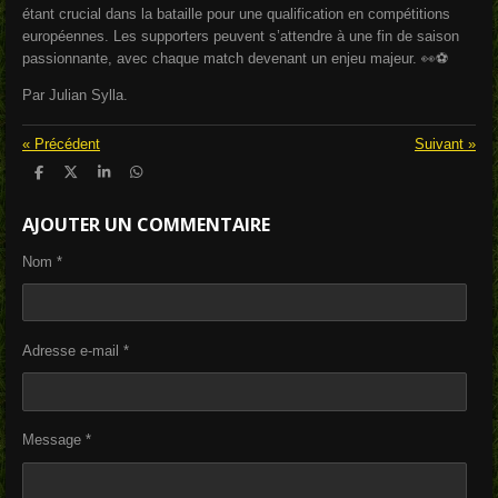
étant crucial dans la bataille pour une qualification en compétitions
européennes. Les supporters peuvent s’attendre à une fin de saison
passionnante, avec chaque match devenant un enjeu majeur. 👀⚽️
Par Julian Sylla.
«
Précédent
Suivant
»
P
P
P
P
a
a
a
a
r
r
r
r
AJOUTER UN COMMENTAIRE
t
t
t
t
a
a
a
a
g
g
g
g
Nom *
e
e
e
e
r
r
r
r
Adresse e-mail *
Message *