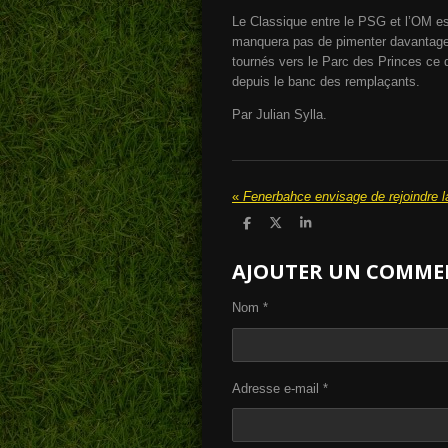
Le Classique entre le PSG et l’OM est
manquera pas de pimenter davantage c
tournés vers le Parc des Princes ce d
depuis le banc des remplaçants.
Par Julian Sylla.
«
P
P
P
a
a
a
r
r
r
AJOUTER UN COMME
t
t
t
a
a
a
g
g
g
e
e
e
Nom *
r
r
r
Adresse e-mail *