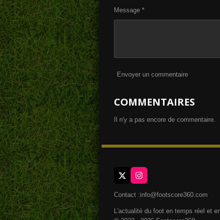
Message *
Envoyer un commentaire
COMMENTAIRES
Il n'y a pas encore de commentaire.
X
I
n
s
Contact :info@footscore360.com
t
a
L'actualité du foot en temps réel et e
g