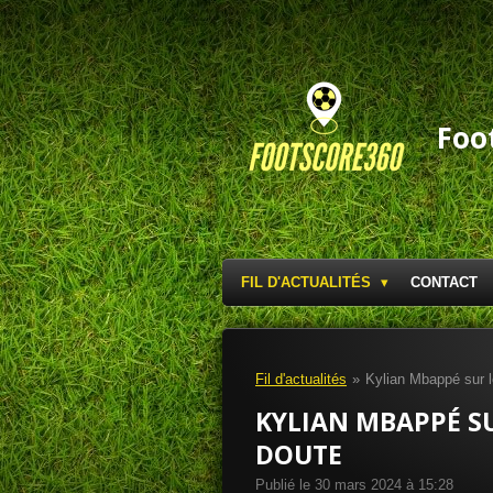
Passer
au
contenu
principal
Foo
FIL D'ACTUALITÉS
CONTACT
Fil d'actualités
»
Kylian Mbappé sur l
KYLIAN MBAPPÉ SU
DOUTE
Publié le 30 mars 2024 à 15:28