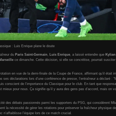
assique : Luis Enrique plane le doute
raîneur du
Paris Saint-Germain
,
Luis Enrique
, a laissé entendre que
Kylia
arseille
ce dimanche. Cette décision, si elle se concrétise, pourrait susciter
 rotation en vue de la demi-finale de la Coupe de France, affirmant qu’il était i
ns ses déclarations lors d’une conférence de presse, l’entraîneur a déclaré :
suis conscient de l’importance du Classique pour le club. En tant que respons
st mieux pour nous. Ça signifie qu’il y aura des gens pas d’accord, mais on va 
ité des débats passionnés parmi les supporters du PSG, qui considèrent Mb
ent la nécessité de gérer les rotations pour préserver la fraîcheur physique de
 n’affaiblisse l’équipe lors de ce match crucial.