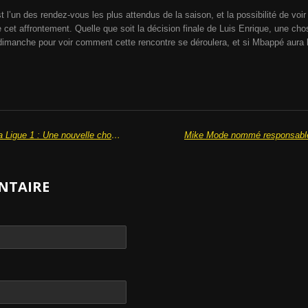
 l’un des rendez-vous les plus attendus de la saison, et la possibilité de vo
et affrontement. Quelle que soit la décision finale de Luis Enrique, une chos
imanche pour voir comment cette rencontre se déroulera, et si Mbappé aura l’op
Fenerbahce envisage de rejoindre la Ligue 1 : Une nouvelle choc dans le monde du football
NTAIRE