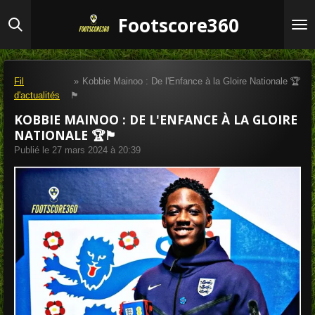
Passer
Footscore360
au
contenu
principal
Fil
»
Kobbie Mainoo : De l'Enfance à la Gloire Nationale 🏆
d'actualités
🏴
KOBBIE MAINOO : DE L'ENFANCE À LA GLOIRE
NATIONALE 🏆🏴
Publié le 27 mars 2024 à 20:39