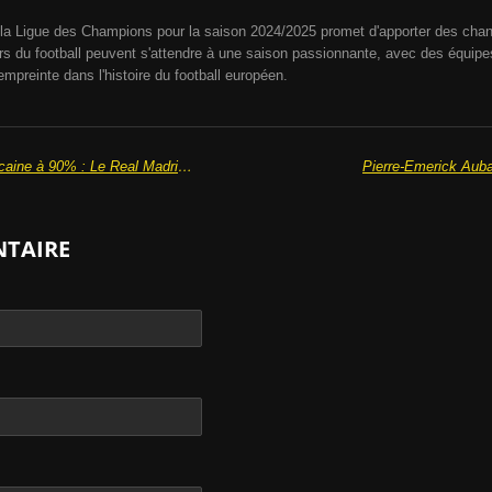
la Ligue des Champions pour la saison 2024/2025 promet d'apporter des chang
s du football peuvent s'attendre à une saison passionnante, avec des équipes
 empreinte dans l'histoire du football européen.
Brahim Diaz vers la sélection marocaine à 90% : Le Real Madrid informé de sa pré-sélection
Pierre-Emerick Aub
NTAIRE