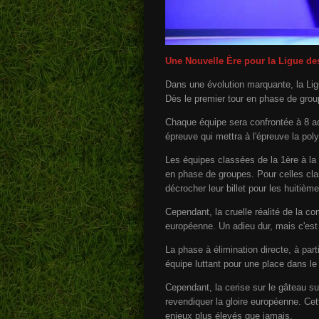
Une Nouvelle Ère pour la Ligue de
Dans une évolution marquante, la Li
Dès le premier tour en phase de group
Chaque équipe sera confrontée à 8 adv
épreuve qui mettra à l'épreuve la pol
Les équipes classées de la 1ère à la 
en phase de groupes. Pour celles clas
décrocher leur billet pour les huitième
Cependant, la cruelle réalité de la c
européenne. Un adieu dur, mais c'est 
La phase à élimination directe, à par
équipe luttant pour une place dans l
Cependant, la cerise sur le gâteau sur
revendiquer la gloire européenne. Ce
enjeux plus élevés que jamais.