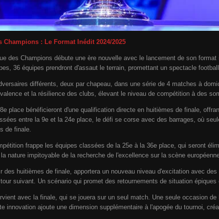
s Champions : Le Format Inédit 2024/2025
gue des Champions débute une ère nouvelle avec le lancement de son format 
es, 36 équipes prendront d'assaut le terrain, promettant un spectacle football
ersaires différents, deux par chapeau, dans une série de 4 matches à domicile
yvalence et la résilience des clubs, élevant le niveau de compétition à des s
8e place bénéficieront d'une qualification directe en huitièmes de finale, off
sées entre la 9e et la 24e place, le défi se corse avec des barrages, où seul
s de finale.
ompétition frappe les équipes classées de la 25e à la 36e place, qui seront éli
la nature impitoyable de la recherche de l'excellence sur la scène européenn
tir des huitièmes de finale, apportera un nouveau niveau d'excitation avec des 
e tour suivant. Un scénario qui promet des retournements de situation épiqu
vient avec la finale, qui se jouera sur un seul match. Une seule occasion de br
tte innovation ajoute une dimension supplémentaire à l'apogée du tournoi, cré