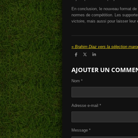
En conclusion, le nouveau format de 
normes de compétition. Les supporter
victoire, mais aussi pour laisser leur
«
P
P
P
a
a
a
r
r
r
AJOUTER UN COMME
t
t
t
a
a
a
g
g
g
e
e
e
Nom *
r
r
r
Adresse e-mail *
Message *