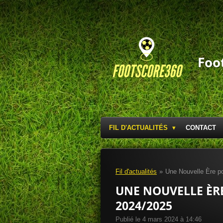
Passer
au
contenu
principal
Foo
FIL D'ACTUALITÉS
CONTACT
Fil d'actualités
»
Une Nouvelle Ère po
UNE NOUVELLE ÈRE
2024/2025
Publié le 4 mars 2024 à 14:46