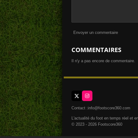
Envoyer un commentaire
COMMENTAIRES
Il n'y a pas encore de commentaire.
X
I
n
s
Contact :info@footscore360.com
t
a
L'actualité du foot en temps réel et e
g
© 2023 - 2026 Footscore360
r
a
m